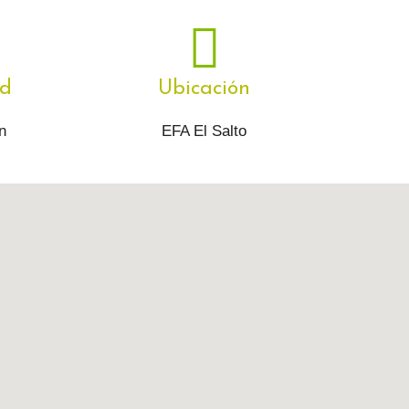
d
Ubicación
n
EFA El Salto