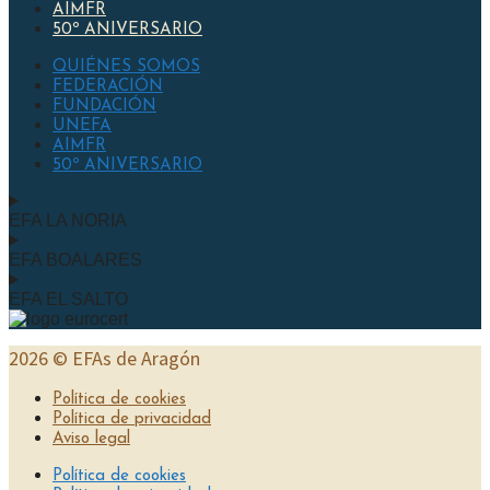
AIMFR
50º ANIVERSARIO
QUIÉNES SOMOS
FEDERACIÓN
FUNDACIÓN
UNEFA
AIMFR
50º ANIVERSARIO
EFA LA NORIA
EFA BOALARES
EFA EL SALTO
2026 © EFAs de Aragón
Política de cookies
Política de privacidad
Aviso legal
Política de cookies