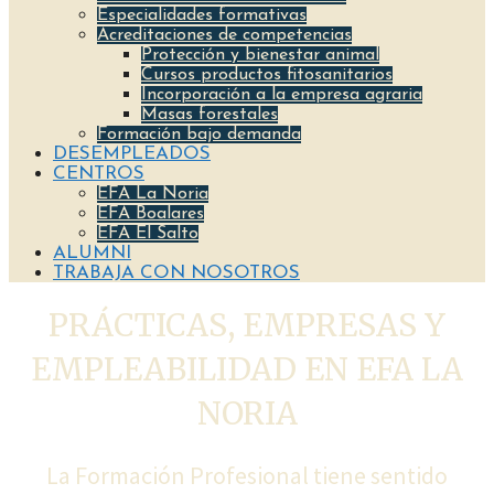
Especialidades formativas
Acreditaciones de competencias
Protección y bienestar animal
Cursos productos fitosanitarios
Incorporación a la empresa agraria
Masas forestales
Formación bajo demanda
DESEMPLEADOS
CENTROS
EFA La Noria
EFA Boalares
EFA El Salto
ALUMNI
TRABAJA CON NOSOTROS
PRÁCTICAS, EMPRESAS Y
EMPLEABILIDAD EN EFA LA
NORIA
La Formación Profesional tiene sentido