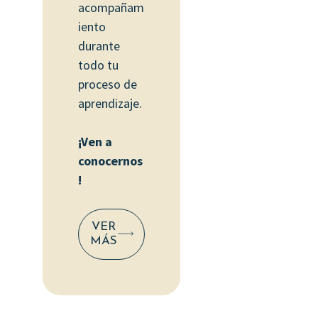
acompañam
iento
durante
todo tu
proceso de
aprendizaje.
¡Ven a
conocernos
!
VER
MÁS