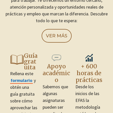
para trabajar. Te ofrecemos un entorno cercano,
atención personalizada y oportunidades reales de
prácticas y empleo que marcan la diferencia. Descubre
todo lo que te espera:
VER MÁS
Guía
grat
Apoyo
+ 600
uita
académic
horas de
Rellena este
o
prácticas
formulario
y
Sabemos que
Desde los
obtén una
algunas
inicios de las
guía gratuita
asignaturas
EFAS la
sobre cómo
pueden ser
metodología
aprovechar las