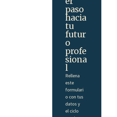
er
paso
hacia
tu
futur
o
profe
siona
l
Rellena
este
formulari
o con tus
datos y
el ciclo