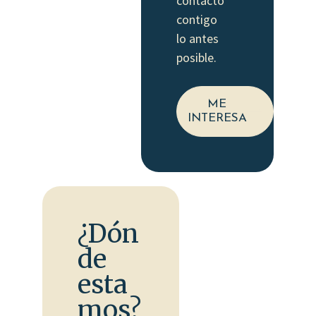
contacto
contigo
lo antes
posible.
ME
INTERESA
¿Dón
de
esta
mos?