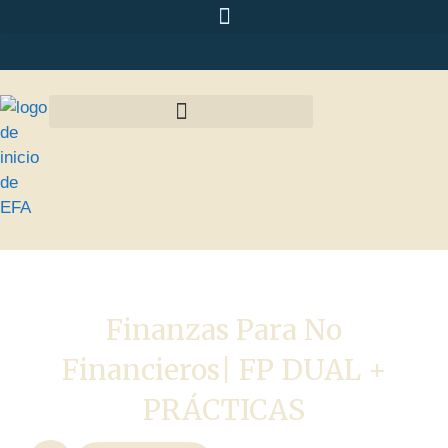
Finanzas Para No
Financieros| FP DUAL +
PRÁCTICAS