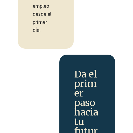
empleo
desde el
primer
día.
Da el
prim
er
paso
hacia
tu
futur