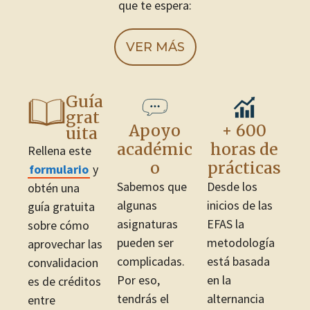
que te espera:
VER MÁS
Guía
grat
Apoyo
+ 600
uita
académic
horas de
Rellena este
o
prácticas
formulario
y
Sabemos que
Desde los
obtén una
algunas
inicios de las
guía gratuita
asignaturas
EFAS la
sobre cómo
pueden ser
metodología
aprovechar las
complicadas.
está basada
convalidacion
Por eso,
en la
es de créditos
tendrás el
alternancia
entre