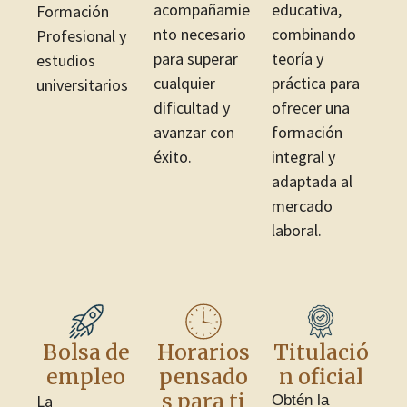
acompañamie
educativa,
Formación
nto necesario
combinando
Profesional y
para superar
teoría y
estudios
cualquier
práctica para
universitarios
dificultad y
ofrecer una
avanzar con
formación
éxito.
integral y
adaptada al
mercado
laboral.
Bolsa de
Horarios
Titulació
empleo
pensado
n oficial
s para ti
La
Obtén la